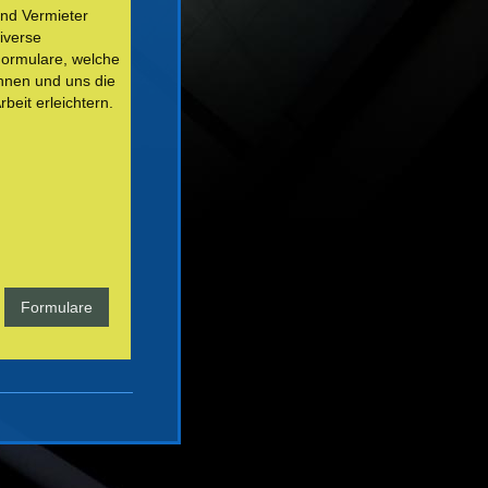
nd Vermieter
iverse
ormulare, welche
hnen und uns die
rbeit erleichtern.
Formulare