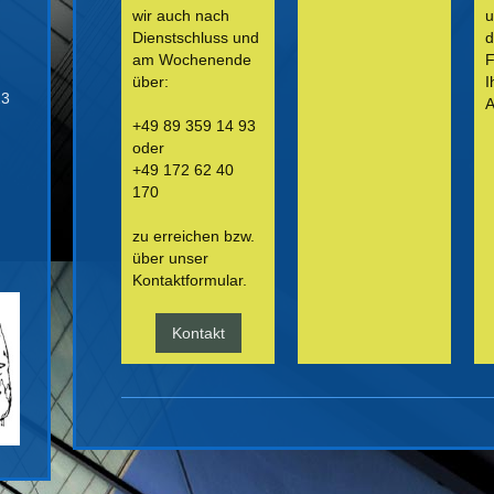
wir auch nach
u
Dienstschluss und
d
am Wochenende
F
über:
I
23
A
+49 89 359 14 93
oder
+49 172 62 40
170
zu erreichen bzw.
über unser
Kontaktformular.
Kontakt