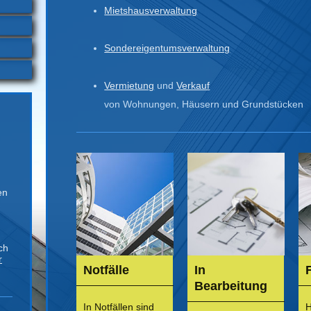
Mietshausverwaltung
Sondereigentumsverwaltung
Vermietung
und
Verkauf
von Wohnungen, Häusern und Grundstücken
n
en
ch
r
In
Notfälle
Bearbeitung
In Notfällen sind
H