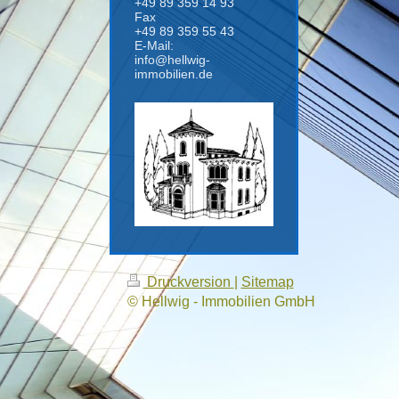
+49 89 359 14 93
Fax
+49 89 359 55 43
E-Mail:
info@hellwig-
immobilien.de
Druckversion
|
Sitemap
© Hellwig - Immobilien GmbH